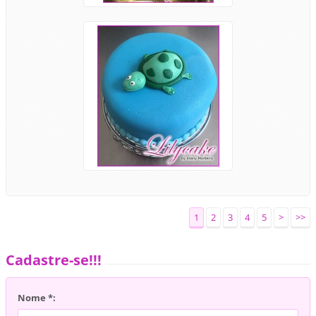
1
2
3
4
5
>
>>
Cadastre-se!!!
Nome *: