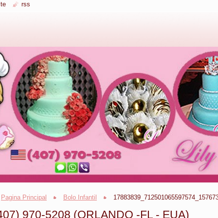
te
rss
Pagina Principal
Bolo Infantil
17883839_712501065597574_157673
407) 970-5208 (ORLANDO -FL - EUA)