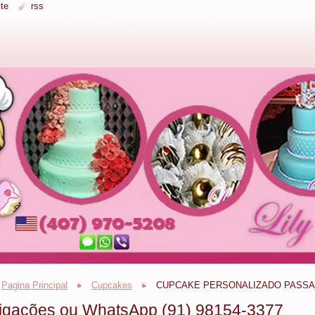
te
rss
Pagina Principal
Cupcakes
CUPCAKE PERSONALIZADO PASSARIN
igações ou WhatsApp (91) 98154-3377