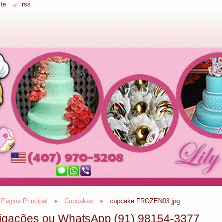
te
rss
Pagina Principal
Cupcakes
cupcake FROZEN03.jpg
igações ou WhatsApp (91) 98154-3377