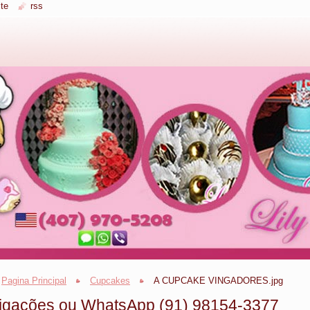
te
rss
Pagina Principal
Cupcakes
A CUPCAKE VINGADORES.jpg
igações ou WhatsApp (91) 98154-3377