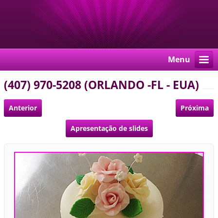
Menu
(407) 970-5208 (ORLANDO -FL - EUA)
Anterior
Próxima
Apresentação de slides